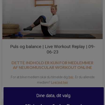
Puls og balance | Live Workout Replay | 09-
06-23
DETTE INDHOLD ER KUN FOR MEDLEMMER
AF
NEUROMUSCULAR WORKOUT ONLINE
her
For at blive medlem skal du tilmelde dig
. Er du allerede
Log ind her
medlem?
Dine data, dit valg.