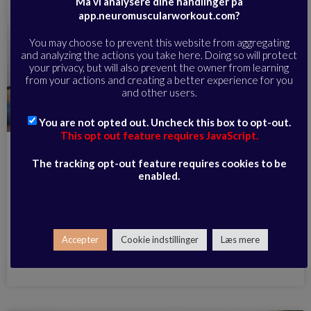
Må vi analysere dine handlinger på
app.neuromuscularworkout.com?
You may choose to prevent this website from aggregating
and analyzing the actions you take here. Doing so will protect
your privacy, but will also prevent the owner from learning
from your actions and creating a better experience for you
and other users.
You are not opted out. Uncheck this box to opt-out.
This opt out feature requires JavaScript.
Fødder og hænder | Live Workout Replay |
The tracking opt-out feature requires cookies to be
15-05-23
enabled.
DETTE INDHOLD ER KUN FOR MEDLEMMER
AF
NEUROMUSCULAR WORKOUT ONLINE
Accepter
Cookie indstillinger
Læs mere
her
For at blive medlem skal du tilmelde dig
. Er du allerede
Log ind her
medlem?