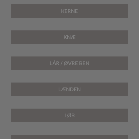
KERNE
KNÆ
LÅR / ØVRE BEN
LÆNDEN
LØB