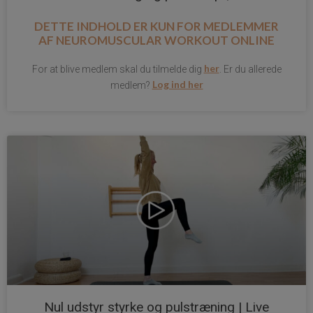
DETTE INDHOLD ER KUN FOR MEDLEMMER
AF
NEUROMUSCULAR WORKOUT ONLINE
her
For at blive medlem skal du tilmelde dig
. Er du allerede
Log ind her
medlem?
Nul udstyr styrke og pulstræning | Live