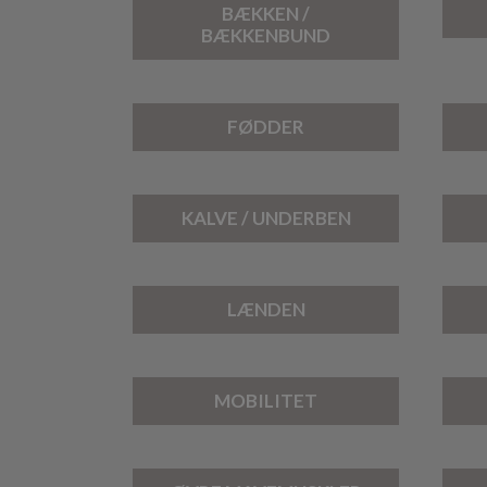
BÆKKEN /
BÆKKENBUND
FØDDER
KALVE / UNDERBEN
LÆNDEN
MOBILITET