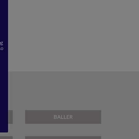
ng
so
BALLER