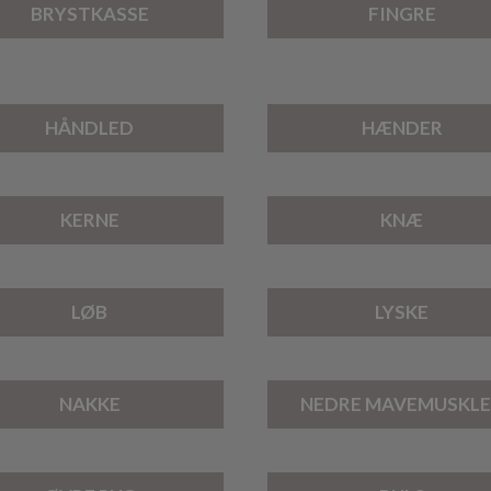
BRYSTKASSE
FINGRE
HÅNDLED
HÆNDER
KERNE
KNÆ
LØB
LYSKE
NAKKE
NEDRE MAVEMUSKL