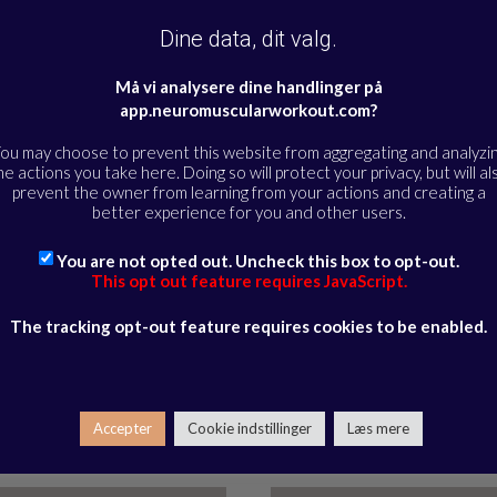
Dine data, dit valg.
Må vi analysere dine handlinger på
app.neuromuscularworkout.com?
ou may choose to prevent this website from aggregating and analyzi
he actions you take here. Doing so will protect your privacy, but will al
prevent the owner from learning from your actions and creating a
better experience for you and other users.
You are not opted out. Uncheck this box to opt-out.
This opt out feature requires JavaScript.
The tracking opt-out feature requires cookies to be enabled.
Vælg et andet fokusområde:
ANKLER
BALANCE
Accepter
Cookie indstillinger
Læs mere