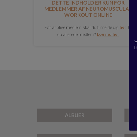
DETTE INDHOLD ER KUN FOR
MEDLEMMER AF
NEUROMUSCULAR
WORKOUT ONLINE
her
For at blive medlem skal du tilmelde dig
. Er
Log ind her
du allerede medlem?
Y
t
ALBUER