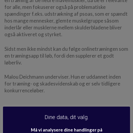
en træning af de nedre mavemuskler, da de er relevante
for alle, men fokuserer også på problematiske
spændinger f.eks. udstrækning af psoas, som er spændt
hos mange mennesker, glemte muskelgruppe såsom
inderlår eller musklerne mellem skulderbladene bliver
også aktiveret og styrket.
Sidst men ikke mindst kan du følge onlinetræningen som
en træningsapp til løb, fordi den supplerer et godt
løberliv.
Malou Deichmann underviser. Hun er uddannet inden
for træning- og skadesvidenskab og er selv tidligere
konkurrenceløber.
Se medicinsk kildemateriale og
Dine data, dit valg.
sundhedsinformation >
Må vi analysere dine handlinger på