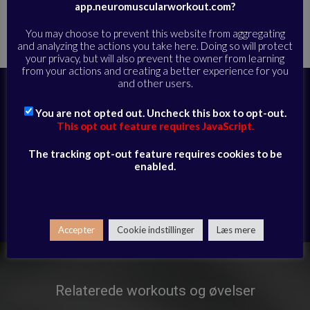
app.neuromuscularworkout.com?
Hjem
Alle øvelser
Støtte til løb og sport
»
»
»
Styrketræning og
kerne intens | Live Workout Replay | 03-11-2022
You may choose to prevent this website from aggregating
and analyzing the actions you take here. Doing so will protect
your privacy, but will also prevent the owner from learning
from your actions and creating a better experience for you
and other users.
Abonner i dag for at få fuld adgang til
videobiblioteket og modtage daglige e-
You are not opted out. Uncheck this box to opt-out.
mails med eksklusivt udvalgte sessioner
This opt out feature requires JavaScript.
The tracking opt-out feature requires cookies to be
ABONNER HER
enabled.
Har du allerede et abonnement?
Log ind her
Accepter
Cookie indstillinger
Læs mere
Relaterede workouts og øvelser