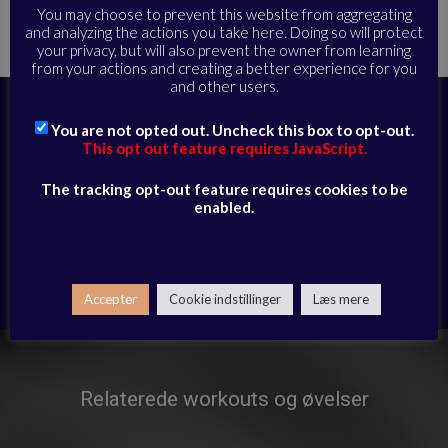
Hjem
Alle øvelser
Støtte til løb og sport
»
»
»
Puls og styrke
You may choose to prevent this website from aggregating
med udstyr | Session
and analyzing the actions you take here. Doing so will protect
your privacy, but will also prevent the owner from learning
from your actions and creating a better experience for you
and other users.
Abonner i dag for at få fuld adgang til
You are not opted out. Uncheck this box to opt-out.
videobiblioteket og modtage daglige e-
This opt out feature requires JavaScript.
mails med eksklusivt udvalgte sessioner
The tracking opt-out feature requires cookies to be
enabled.
ABONNER HER
Har du allerede et abonnement?
Log ind her
Accepter
Cookie indstillinger
Læs mere
Relaterede workouts og øvelser