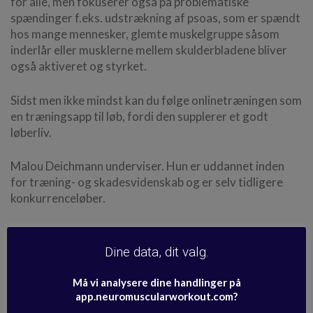
for alle, men fokuserer også på problematiske
spændinger f.eks. udstrækning af psoas, som er spændt
hos mange mennesker, glemte muskelgruppe såsom
inderlår eller musklerne mellem skulderbladene bliver
også aktiveret og styrket.
Sidst men ikke mindst kan du følge onlinetræningen som
en træningsapp til løb, fordi den supplerer et godt
løberliv.
Malou Deichmann underviser. Hun er uddannet inden
for træning- og skadesvidenskab og er selv tidligere
konkurrenceløber.
Se medicinsk kildemateriale og
Dine data, dit valg.
sundhedsinformation >
Må vi analysere dine handlinger på
app.neuromuscularworkout.com?