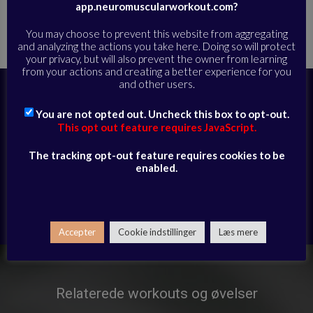
app.neuromuscularworkout.com?
Hjem
Alle øvelser
Støtte til løb og sport
»
»
»
Funktionel
sportsfokuseret træning | Live Workout Replay | 20-09-22
You may choose to prevent this website from aggregating
and analyzing the actions you take here. Doing so will protect
your privacy, but will also prevent the owner from learning
from your actions and creating a better experience for you
and other users.
Abonner i dag for at få fuld adgang til
videobiblioteket og modtage daglige e-
You are not opted out. Uncheck this box to opt-out.
mails med eksklusivt udvalgte sessioner
This opt out feature requires JavaScript.
The tracking opt-out feature requires cookies to be
ABONNER HER
enabled.
Har du allerede et abonnement?
Log ind her
Accepter
Cookie indstillinger
Læs mere
Relaterede workouts og øvelser