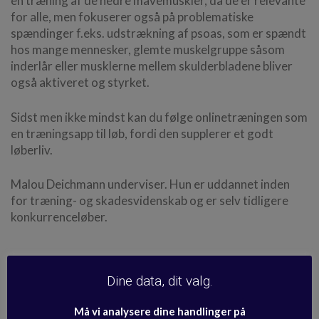
en træning af de nedre mavemuskler, da de er relevante
for alle, men fokuserer også på problematiske
spændinger f.eks. udstrækning af psoas, som er spændt
hos mange mennesker, glemte muskelgruppe såsom
inderlår eller musklerne mellem skulderbladene bliver
også aktiveret og styrket.
Sidst men ikke mindst kan du følge onlinetræningen som
en træningsapp til løb, fordi den supplerer et godt
løberliv.
Malou Deichmann underviser. Hun er uddannet inden
for træning- og skadesvidenskab og er selv tidligere
konkurrenceløber.
Se medicinsk kildemateriale og
Dine data, dit valg.
sundhedsinformation >
Må vi analysere dine handlinger på