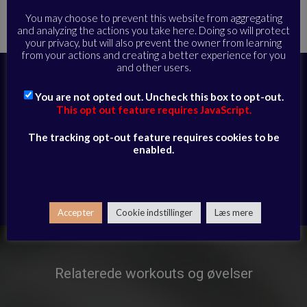
Hjem
Alle øvelser
Rygsøjle og kropsholdning
»
»
»
Lær, hvordan
du aktiverer dine triceps
You may choose to prevent this website from aggregating
and analyzing the actions you take here. Doing so will protect
your privacy, but will also prevent the owner from learning
from your actions and creating a better experience for you
and other users.
Abonner i dag for at få fuld adgang til
videobiblioteket og modtage daglige e-
You are not opted out. Uncheck this box to opt-out.
mails med eksklusivt udvalgte sessioner
This opt out feature requires JavaScript.
The tracking opt-out feature requires cookies to be
ABONNER HER
enabled.
Har du allerede et abonnement?
Log ind her
Accepter
Cookie indstillinger
Læs mere
Relaterede workouts og øvelser