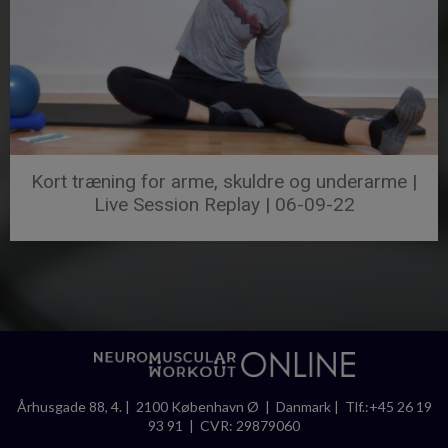
Kort træning for arme, skuldre og underarme |
Live Session Replay | 06-09-22
Århusgade 88, 4. | 2100 København Ø | Danmark | Tlf.:+45 26 19
93 91 | CVR: 29879060