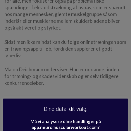
for alle, men fokuserer også på problematiske
spændinger f.eks. udstrækning af psoas, som er spændt
hos mange mennesker, glemte muskelgruppe såsom
inderlår eller musklerne mellem skulderbladene bliver
også aktiveret og styrket.
Sidst men ikke mindst kan du følge onlinetræningen som
en træningsapp til løb, fordi den supplerer et godt
løberliv.
Malou Deichmann underviser. Hun er uddannet inden
for træning- og skadesvidenskab og er selv tidligere
konkurrenceløber.
Se medicinsk kildemateriale og
Dine data, dit valg.
sundhedsinformation >
Må vi analysere dine handlinger på
app.neuromuscularworkout.com?