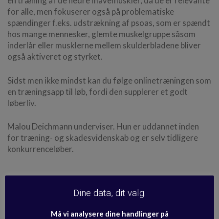
en træning af de nedre mavemuskler, da de er relevante
for alle, men fokuserer også på problematiske
spændinger f.eks. udstrækning af psoas, som er spændt
hos mange mennesker, glemte muskelgruppe såsom
inderlår eller musklerne mellem skulderbladene bliver
også aktiveret og styrket.
Sidst men ikke mindst kan du følge onlinetræningen som
en træningsapp til løb, fordi den supplerer et godt
løberliv.
Malou Deichmann underviser. Hun er uddannet inden
for træning- og skadesvidenskab og er selv tidligere
konkurrenceløber.
Se medicinsk kildemateriale og
Dine data, dit valg.
sundhedsinformation >
Må vi analysere dine handlinger på