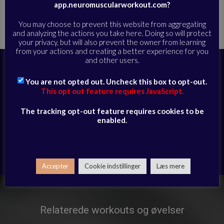
app.neuromuscularworkout.com?
Hjem
Alle øvelser
Støtte til løb og sport
»
»
»
Løb efter skade
del 3 – video session – 28/01/26
You may choose to prevent this website from aggregating
and analyzing the actions you take here. Doing so will protect
your privacy, but will also prevent the owner from learning
from your actions and creating a better experience for you
and other users.
Abonner i dag for at få fuld adgang til
videobiblioteket og modtage daglige e-
You are not opted out. Uncheck this box to opt-out.
mails med eksklusivt udvalgte sessioner
This opt out feature requires JavaScript.
The tracking opt-out feature requires cookies to be
ABONNER HER
enabled.
Har du allerede et abonnement?
Log ind her
Accepter
Cookie indstillinger
Læs mere
Relaterede workouts og øvelser