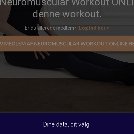
 Neuromuscular Workout ONLIN
denne workout.
Er du allerede medlem?
Log ind her >
IV MEDLEM AF NEUROMUSCULAR WORKOUT ONLINE HE
Dine data, dit valg.