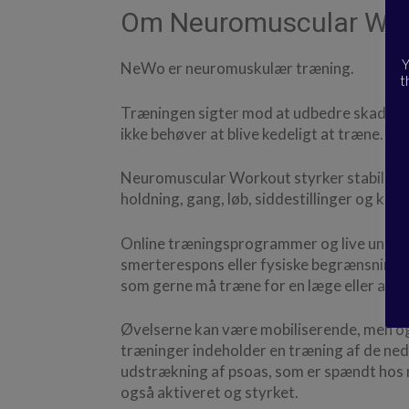
Om Neuromuscular Wo
Y
NeWo er neuromuskulær træning.
t
Træningen sigter mod at udbedre skader, 
ikke behøver at blive kedeligt at træne.
Neuromuscular Workout styrker stabilitete
holdning, gang, løb, siddestillinger og kro
Online træningsprogrammer og live underv
smerterespons eller fysiske begrænsninge
som gerne må træne for en læge eller and
Øvelserne kan være mobiliserende, men ogs
træninger indeholder en træning af de ned
udstrækning af psoas, som er spændt hos 
også aktiveret og styrket.