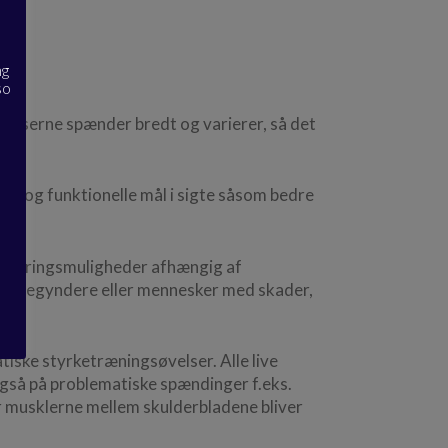
ng
so
elserne spænder bredt og varierer, så det
er og funktionelle mål i sigte såsom bedre
justeringsmuligheder afhængig af
or begyndere eller mennesker med skader,
iske styrketræningsøvelser. Alle live
også på problematiske spændinger f.eks.
 musklerne mellem skulderbladene bliver