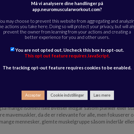
Må vi analysere dine handlinger på
rkout (NeWo)
app.neuromuscularworkout.com?
ou may choose to prevent this website from aggregating and analyzi
he actions you take here. Doing so will protect your privacy, but will al
prevent the owner from learning from your actions and creating a
forebygge nye skader og gøre kroppen stærk og fleksibel. Øv
better experience for you and other users.
You are not opted out. Uncheck this box to opt-out.
This opt out feature requires JavaScript.
n for musklerne omkring leddet efter biomekaniske principp
pslig komfort.
The tracking opt-out feature requires cookies to be enabled.
isning er undervist tydeligt med jævnlige korrektioner og 
r, og derfor er det også anvendelige træningsprogrammer f
en sundhedsfaglig.
Accepter
Cookie indstillinger
Læs mere
å mange isometriske øvelser indgår såsom planker eller stat
re mavemuskler, da de er relevante for alle, men fokuserer 
mange mennesker, glemte muskelgruppe såsom inderlår eller