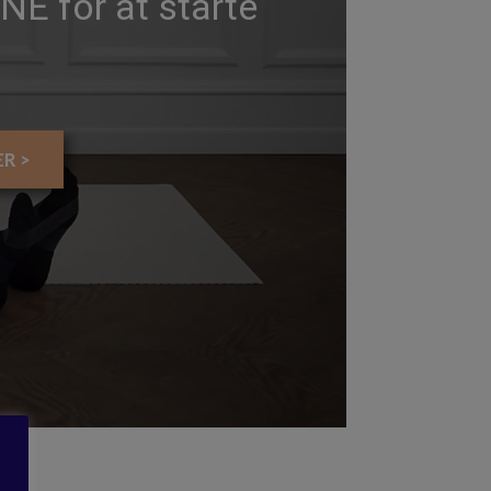
E for at starte
R >