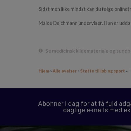
Sidst men ikke mindst kan du følge onlinet
Malou Deichmann underviser. Hun er uddann
Se medicinsk kildemateriale og sund
Hjem
Alle øvelser
Støtte til løb og sport
»
»
»
H
Abonner i dag for at få fuld ad
daglige e-mails med ek