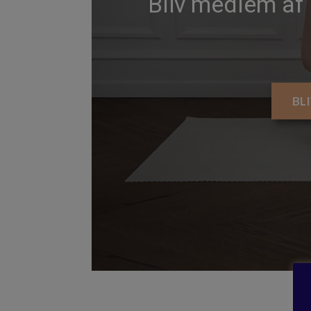
Bliv medlem af
BL