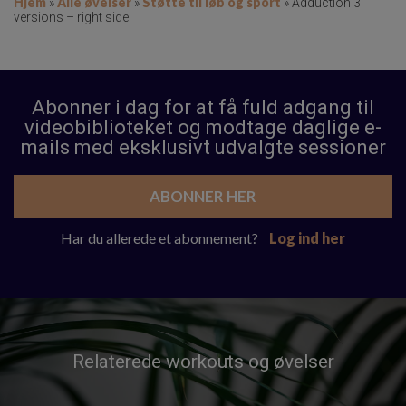
Hjem
Alle øvelser
Støtte til løb og sport
»
»
»
Adduction 3
versions – right side
Abonner i dag for at få fuld adgang til
videobiblioteket og modtage daglige e-
mails med eksklusivt udvalgte sessioner
ABONNER HER
Har du allerede et abonnement?
Log ind her
Relaterede workouts og øvelser