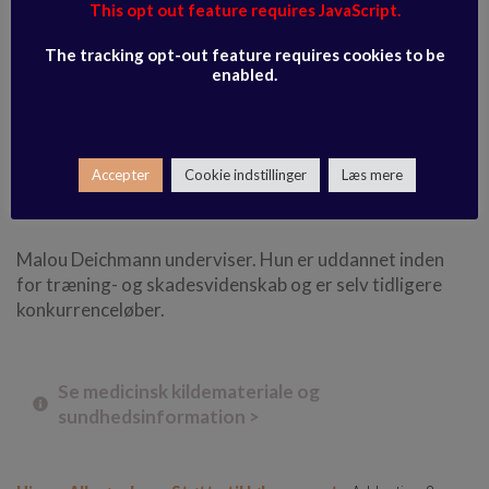
for alle, men fokuserer også på problematiske
This opt out feature requires JavaScript.
spændinger f.eks. udstrækning af psoas, som er spændt
hos mange mennesker, glemte muskelgruppe såsom
The tracking opt-out feature requires cookies to be
enabled.
inderlår eller musklerne mellem skulderbladene bliver
også aktiveret og styrket.
Sidst men ikke mindst kan du følge onlinetræningen som
Accepter
Cookie indstillinger
Læs mere
en træningsapp til løb, fordi den supplerer et godt
løberliv.
Malou Deichmann underviser. Hun er uddannet inden
for træning- og skadesvidenskab og er selv tidligere
konkurrenceløber.
Se medicinsk kildemateriale og
sundhedsinformation >