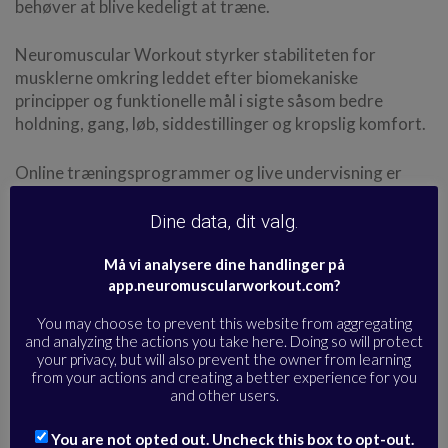
behøver at blive kedeligt at træne.
Neuromuscular Workout styrker stabiliteten for
musklerne omkring leddet efter biomekaniske
principper og funktionelle mål i sigte såsom bedre
holdning, gang, løb, siddestillinger og kropslig komfort.
Online træningsprogrammer og live undervisning er
undervist tydeligt med jævnlige korrektioner og
justeringsmuligheder afhængig af smerterespons eller
Dine data, dit valg.
fysiske begrænsninger, og derfor er det også
anvendelige træningsprogrammer for begyndere eller
Må vi analysere dine handlinger på
app.neuromuscularworkout.com?
mennesker med skader, som gerne må træne for en
læge eller anden sundhedsfaglig.
You may choose to prevent this website from aggregating
and analyzing the actions you take here. Doing so will protect
Øvelserne kan være mobiliserende, men også mange
your privacy, but will also prevent the owner from learning
from your actions and creating a better experience for you
isometriske øvelser indgår såsom planker eller statiske
and other users.
styrketræningsøvelser. Alle live træninger indeholder
en træning af de nedre mavemuskler, da de er relevante
You are not opted out. Uncheck this box to opt-out.