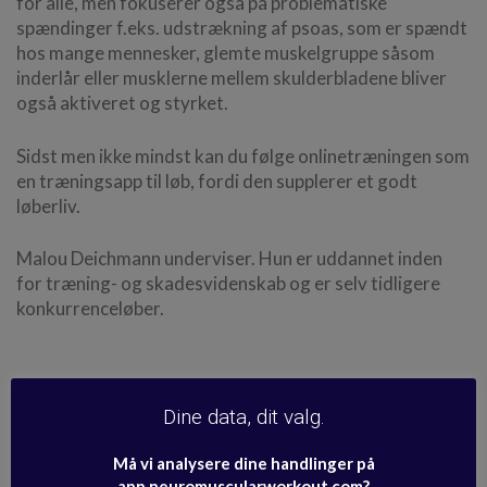
for alle, men fokuserer også på problematiske
spændinger f.eks. udstrækning af psoas, som er spændt
hos mange mennesker, glemte muskelgruppe såsom
inderlår eller musklerne mellem skulderbladene bliver
også aktiveret og styrket.
Sidst men ikke mindst kan du følge onlinetræningen som
en træningsapp til løb, fordi den supplerer et godt
løberliv.
Malou Deichmann underviser. Hun er uddannet inden
for træning- og skadesvidenskab og er selv tidligere
konkurrenceløber.
Se medicinsk kildemateriale og
sundhedsinformation >
Dine data, dit valg.
Må vi analysere dine handlinger på
app.neuromuscularworkout.com?