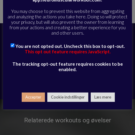
Hjem
Alle øvelser
Genoptræning og forebyggelse af
»
»
skader
»
Shoulder mobility
You may choose to prevent this website from aggregating
and analyzing the actions you take here. Doing so will protect
your privacy, but will also prevent the owner from learning
from your actions and creating a better experience for you
and other users.
Abonner i dag for at få fuld adgang til
videobiblioteket og modtage daglige e-
You are not opted out. Uncheck this box to opt-out.
mails med eksklusivt udvalgte sessioner
This opt out feature requires JavaScript.
The tracking opt-out feature requires cookies to be
ABONNER HER
enabled.
Har du allerede et abonnement?
Log ind her
Accepter
Cookie indstillinger
Læs mere
Relaterede workouts og øvelser