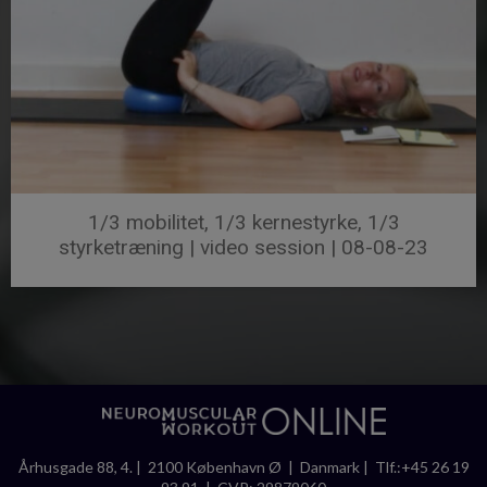
1/3 mobilitet, 1/3 kernestyrke, 1/3
styrketræning | video session | 08-08-23
Århusgade 88, 4. | 2100 København Ø | Danmark | Tlf.:+45 26 19