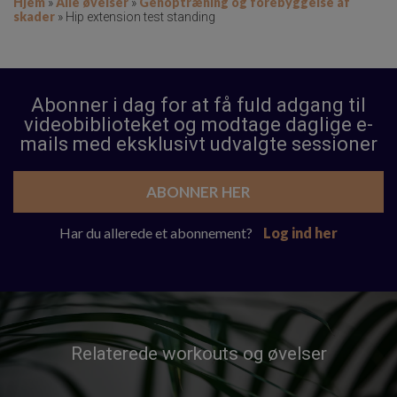
Hjem
Alle øvelser
Genoptræning og forebyggelse af
»
»
skader
»
Hip extension test standing
Abonner i dag for at få fuld adgang til
videobiblioteket og modtage daglige e-
mails med eksklusivt udvalgte sessioner
ABONNER HER
Har du allerede et abonnement?
Log ind her
Relaterede workouts og øvelser