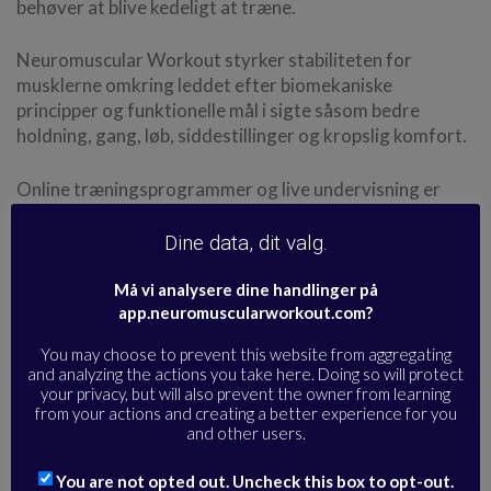
behøver at blive kedeligt at træne.
Neuromuscular Workout styrker stabiliteten for
musklerne omkring leddet efter biomekaniske
principper og funktionelle mål i sigte såsom bedre
holdning, gang, løb, siddestillinger og kropslig komfort.
Online træningsprogrammer og live undervisning er
undervist tydeligt med jævnlige korrektioner og
justeringsmuligheder afhængig af smerterespons eller
Dine data, dit valg.
fysiske begrænsninger, og derfor er det også
anvendelige træningsprogrammer for begyndere eller
Må vi analysere dine handlinger på
app.neuromuscularworkout.com?
mennesker med skader, som gerne må træne for en
læge eller anden sundhedsfaglig.
You may choose to prevent this website from aggregating
and analyzing the actions you take here. Doing so will protect
Øvelserne kan være mobiliserende, men også mange
your privacy, but will also prevent the owner from learning
from your actions and creating a better experience for you
isometriske øvelser indgår såsom planker eller statiske
and other users.
styrketræningsøvelser. Alle live træninger indeholder
en træning af de nedre mavemuskler, da de er relevante
You are not opted out. Uncheck this box to opt-out.