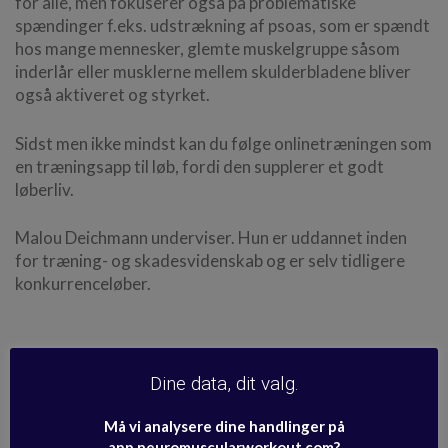
for alle, men fokuserer også på problematiske
spændinger f.eks. udstrækning af psoas, som er spændt
hos mange mennesker, glemte muskelgruppe såsom
inderlår eller musklerne mellem skulderbladene bliver
også aktiveret og styrket.
Sidst men ikke mindst kan du følge onlinetræningen som
en træningsapp til løb, fordi den supplerer et godt
løberliv.
Malou Deichmann underviser. Hun er uddannet inden
for træning- og skadesvidenskab og er selv tidligere
konkurrenceløber.
Se medicinsk kildemateriale og
sundhedsinformation >
Dine data, dit valg.
Må vi analysere dine handlinger på
app.neuromuscularworkout.com?