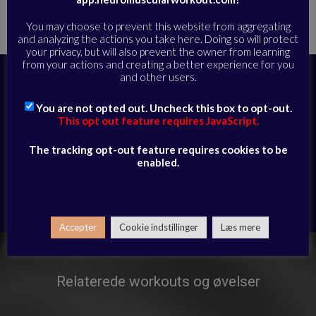
Hjem
Alle øvelser
Rygsøjle og kropsholdning
»
»
»
Mobilisering
af din øvre rygsøjle – engelsk lyd
You may choose to prevent this website from aggregating
and analyzing the actions you take here. Doing so will protect
your privacy, but will also prevent the owner from learning
from your actions and creating a better experience for you
and other users.
Abonner i dag for at få fuld adgang til
videobiblioteket og modtage daglige e-
You are not opted out. Uncheck this box to opt-out.
mails med eksklusivt udvalgte sessioner
This opt out feature requires JavaScript.
The tracking opt-out feature requires cookies to be
ABONNER HER
enabled.
Har du allerede et abonnement?
Log ind her
Accepter
Cookie indstillinger
Læs mere
Relaterede workouts og øvelser