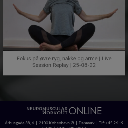
Fokus på øvre ryg, nakke og arme | Live
Session Replay | 25-08-22
Århusgade 88, 4. | 2100 København Ø | Danmark | Tlf.:+45 26 19