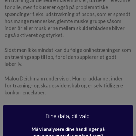
en træning af de nedre mavemuskler, da de er relevante
for alle, men fokuserer også på problematiske
spændinger f.eks. udstrækning af psoas, som er spændt
hos mange mennesker, glemte muskelgruppe såsom
inderlår eller musklerne mellem skulderbladene bliver
også aktiveret og styrket.
Sidst men ikke mindst kan du følge onlinetræningen som
en træningsapp til løb, fordi den supplerer et godt
løberliv.
Malou Deichmann underviser. Hun er uddannet inden
for træning- og skadesvidenskab og er selv tidligere
konkurrenceløber.
Se medicinsk kildemateriale og
Dine data, dit valg.
sundhedsinformation >
Må vi analysere dine handlinger på
app.neuromuscularworkout.com?