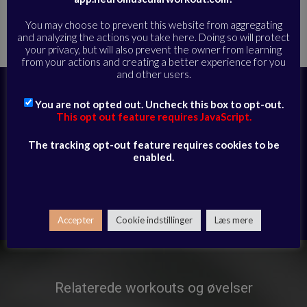
Hjem
Alle øvelser
Rygsøjle og kropsholdning
»
»
»
Få pulsen op
You may choose to prevent this website from aggregating
uden udstyr | Session | 12-06-25
and analyzing the actions you take here. Doing so will protect
your privacy, but will also prevent the owner from learning
from your actions and creating a better experience for you
and other users.
Abonner i dag for at få fuld adgang til
You are not opted out. Uncheck this box to opt-out.
videobiblioteket og modtage daglige e-
This opt out feature requires JavaScript.
mails med eksklusivt udvalgte sessioner
The tracking opt-out feature requires cookies to be
enabled.
ABONNER HER
Har du allerede et abonnement?
Log ind her
Accepter
Cookie indstillinger
Læs mere
Relaterede workouts og øvelser