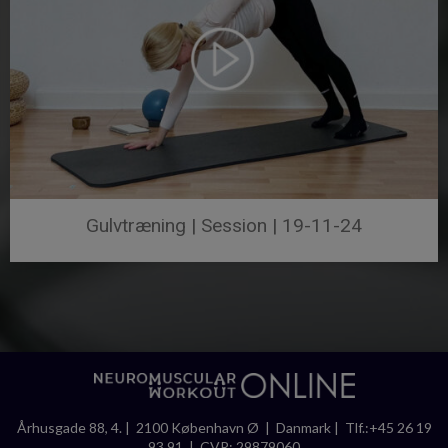
Gulvtræning | Session | 19-11-24
Århusgade 88, 4. | 2100 København Ø | Danmark | Tlf.:+45 26 19
93 91 | CVR: 29879060