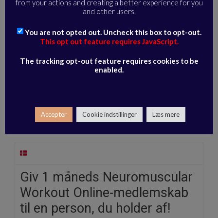
from your actions and creating a better experience for you
and other users.
You are not opted out. Uncheck this box to opt-out.
This opt out feature requires JavaScript.
The tracking opt-out feature requires cookies to be
enabled.
Accepter
Cookie indstillinger
Læs mere
Kategorier
Gaver
,
Medlemskaber
Giv 1 måneds Neuromuscular
Workout Online-medlemskab
til en person, du holder af!