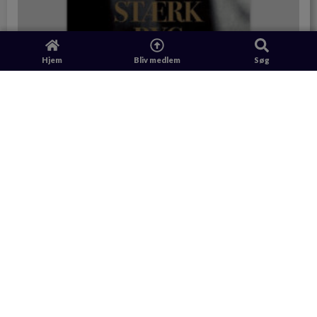
Hjem
Bliv medlem
Søg
Stærk ryg på 10 minutter || eBog af Malou
Deichmann
Køb via saxo.dk