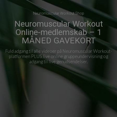
Neuromuscular Workout Shop
Neuromuscular Workout
Online-medlemskab – 1
MÅNED GAVEKORT
Fuld adgang til alle videoer på Neuromuscular Workout-
platformen PLUS live online gruppeundervisning og
adgang til live genudsendelser.